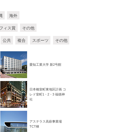
縄
海外
フィス賞
その他
公共
複合
スポーツ
その他
愛知工業大学 新2号館
日本橋室町東地区計画 コ
レド室町1・2・3 福徳神
社
アステラス高萩事業場
TCT棟