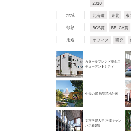
2010
地域
北海道
東北
東
顕彰
BCS賞
BELCA賞
用途
オフィス
研究
カタールフレンド基金ス
チューデントシティ
生長の家 原宿跡地計画
文京学院大学 本郷キャン
パス新S館