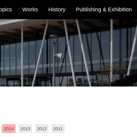
opics
Works
History
Publishing & Exhibition
2014
2013
2012
2011