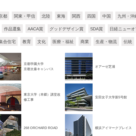
京都
関東・甲信
北陸
東海
関西
四国
中国
九州・沖
作品選集
AACA賞
グッドデザイン賞
SDA賞
日経ニューオ
集合住宅
教育
文化
医療・福祉
商業
生産・物流
伝統
京都学園大学
オアーゼ芝浦
京都太秦キャンパス
東京大学（本郷）講堂改
安田女子大学新5号館
修工事
268 ORCHARD ROAD
横浜アイマークプレイス