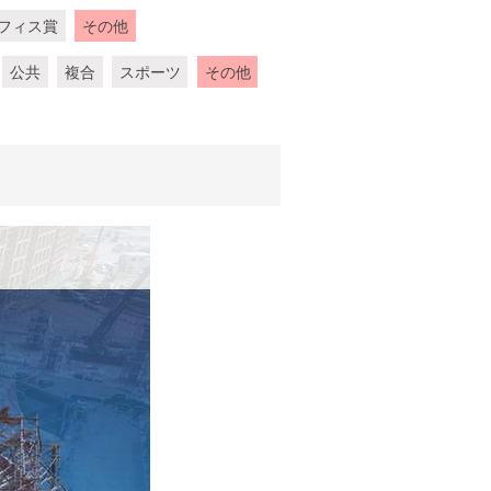
フィス賞
その他
公共
複合
スポーツ
その他