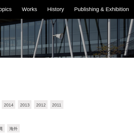
opics
Works
History
Publishing & Exhibition
2014
2013
2012
2011
縄
海外