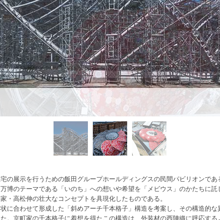
住宅の展示を行うための飯田グループホールディングスの民間パビリオンであ
、万博のテーマである「いのち」への想いや希望を「メビウス」のかたちに託
築家・高松伸の壮大なコンセプトを具現化したものである。
形状に合わせて形成した「斜めアーチ千本格子」構造を考案し、その構造的な
した。京町家の千本格子に着想を得たこの構造は、外装材の西陣織に呼応する