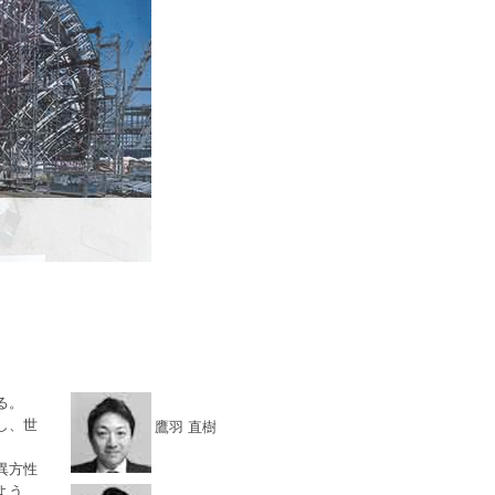
る。
し、世
鷹羽 直樹
異方性
よう