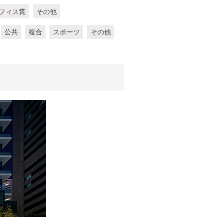
フィス賞
その他
公共
複合
スポーツ
その他