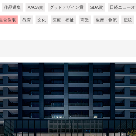
作品選集
AACA賞
グッドデザイン賞
SDA賞
日経ニューオ
集合住宅
教育
文化
医療・福祉
商業
生産・物流
伝統