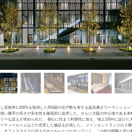
容積率1,000%を取得した855邸の住戸数を有する超高層タワーマンション
、使い勝手の良さや安全性を徹底的に追求した。さらに大阪の中心地である本
リーな設えが求められた。 都心に住まう利便性に加え、地上150mに設けた
ーティールームなどの充実した施設を計画した。 メインエントランスの３層
と、オフィスライクな設えのホールへとつながっていく。この街の喧騒と切り