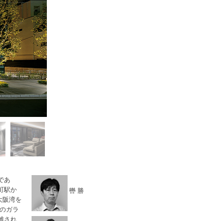
であ
町駅か
轡 勝
大阪湾を
のガラ
離され