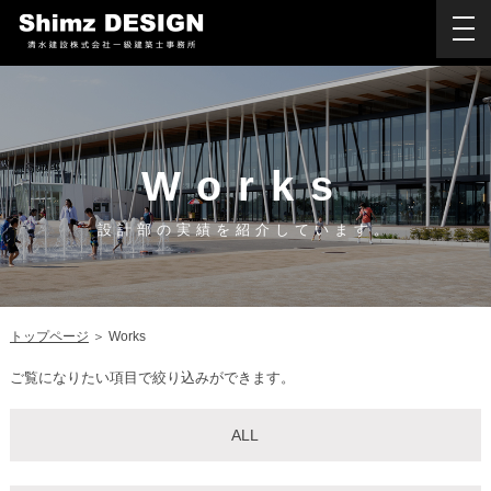
togg
navi
Works
設計部の実績を紹介しています。
トップページ
＞
Works
ご覧になりたい項目で絞り込みができます。
ALL