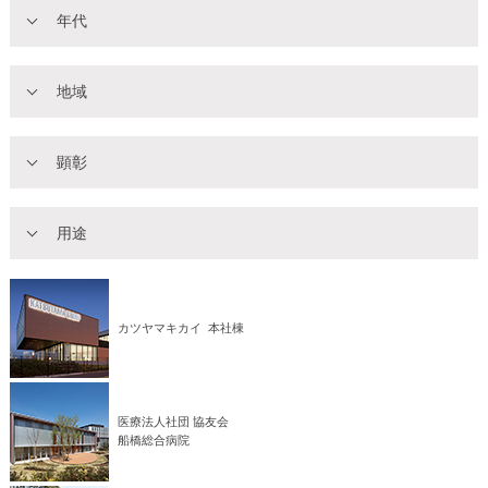
年代
地域
顕彰
用途
カツヤマキカイ 本社棟
医療法人社団 協友会
船橋総合病院