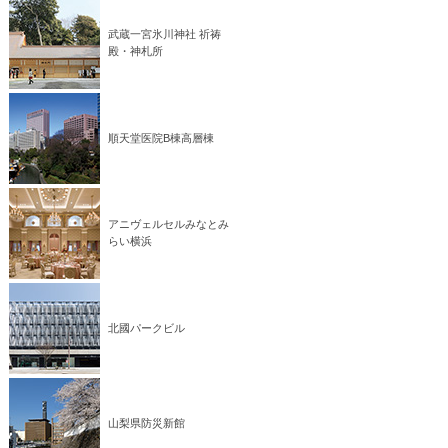
武蔵一宮氷川神社 祈祷
殿・神札所
順天堂医院B棟高層棟
アニヴェルセルみなとみ
らい横浜
北國パークビル
山梨県防災新館