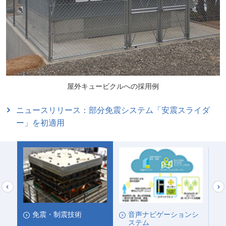
屋外キュービクルへの採用例
ニュースリリース：部分免震システム「安震スライダ
ー」を初適用
リ
免震・制震技術
音声ナビゲーションシ
ステム