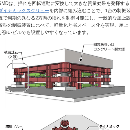
SMDは、揺れを回転運動に変換して大きな質量効果を発揮する
ダイナミックスクリュー
を内部に組み込むことで、1台の制振
置で周期の異なる2方向の揺れを制御可能にし、一般的な屋上
置型の制振装置に比べて、軽量化と省スペース化を実現。屋上
が狭いビルでも設置しやすくなっています。