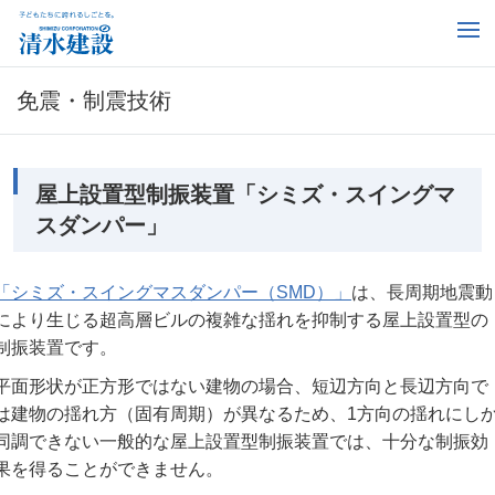
免震・制震技術
屋上設置型制振装置「シミズ・スイングマ
スダンパー」
「シミズ・スイングマスダンパー（SMD）」
は、長周期地震動
により生じる超高層ビルの複雑な揺れを抑制する屋上設置型の
制振装置です。
平面形状が正方形ではない建物の場合、短辺方向と長辺方向で
は建物の揺れ方（固有周期）が異なるため、1方向の揺れにし
同調できない一般的な屋上設置型制振装置では、十分な制振効
果を得ることができません。