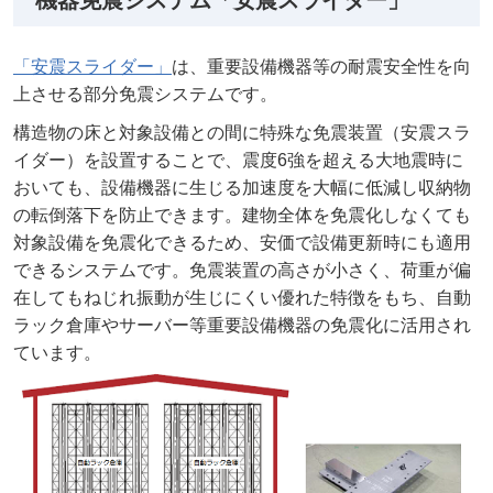
「安震スライダー」
は、重要設備機器等の耐震安全性を向
上させる部分免震システムです。
構造物の床と対象設備との間に特殊な免震装置（安震スラ
イダー）を設置することで、震度6強を超える大地震時に
おいても、設備機器に生じる加速度を大幅に低減し収納物
の転倒落下を防止できます。建物全体を免震化しなくても
対象設備を免震化できるため、安価で設備更新時にも適用
できるシステムです。免震装置の高さが小さく、荷重が偏
在してもねじれ振動が生じにくい優れた特徴をもち、自動
ラック倉庫やサーバー等重要設備機器の免震化に活用され
ています。