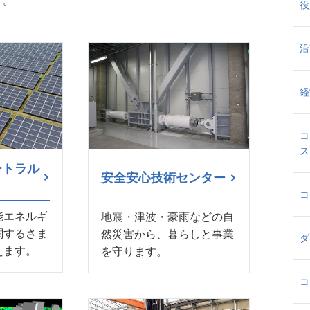
す。
役
沿
経
コ
ス
ートラル
安全安心技術センター
コ
能エネルギ
地震・津波・豪雨などの自
関するさま
然災害から、暮らしと事業
ダ
えます。
を守ります。
コ