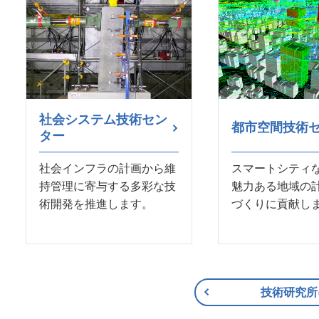
社会システム技術セン
都市空間技術
ター
社会インフラの計画から維
スマートシティ
持管理に寄与する多彩な技
魅力ある地域の
術開発を推進します。
づくりに貢献し
技術研究所