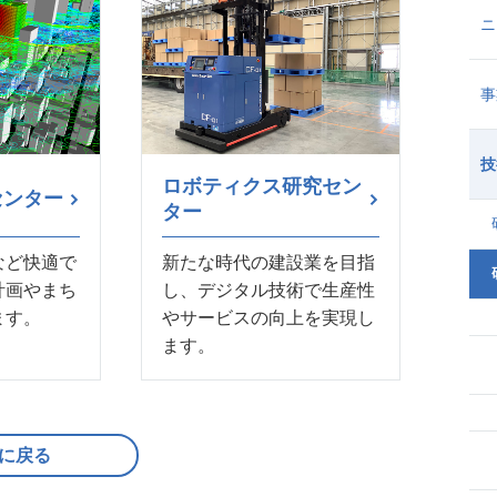
ニ
事
技
ロボティクス研究セン
センター
ター
など快適で
新たな時代の建設業を目指
計画やまち
し、デジタル技術で生産性
ます。
やサービスの向上を実現し
ます。
に戻る