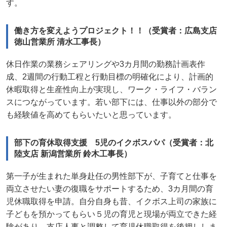
す。
働き方を変えようプロジェクト！！（受賞者：広島支店
徳山営業所 清水工事長）
休日作業の業務シェアリングや3カ月間の勤務計画表作
成、2週間の行動工程と行動目標の明確化により、計画的
休暇取得と生産性向上が実現し、ワーク・ライフ・バラン
スにつながっています。若い部下には、仕事以外の部分で
も経験値を高めてもらいたいと思っています。
部下の育休取得支援 5児のイクボスパパ（受賞者：北
陸支店 新潟営業所 鈴木工事長）
第一子が生まれた単身赴任の男性部下が、子育てと仕事を
両立させたい妻の復職をサポートするため、3カ月間の育
児休職取得を申請。自分自身も昔、イクボス上司の家族に
子どもを預かってもらい５児の育児と現場が両立できた経
験があり、支店人事と調整して育児休職取得を後押ししま