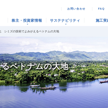
お問い合わせ
FAQ
株主・投資家情報
サステナビリティ
施工実
化 シミズの技術でよみがえるベトナムの大地
えるベトナムの大地