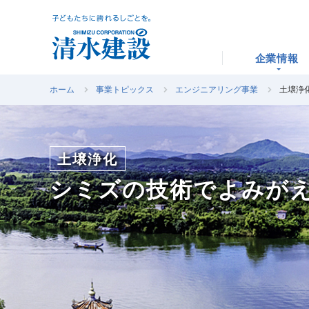
企業情報
ホーム
事業トピックス
エンジニアリング事業
土壌浄
土壌浄化
シミズの技術でよみが