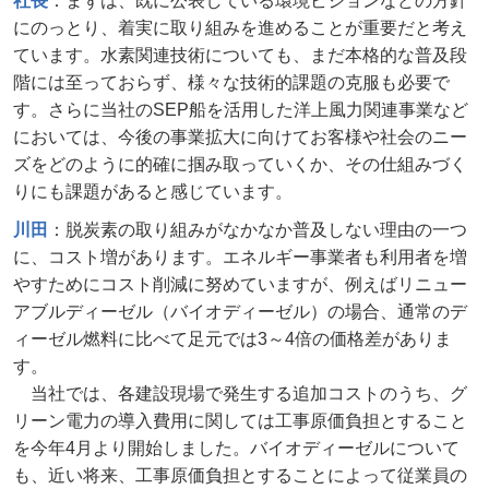
社長
：まずは、既に公表している環境ビジョンなどの方針
にのっとり、着実に取り組みを進めることが重要だと考え
ています。水素関連技術についても、まだ本格的な普及段
階には至っておらず、様々な技術的課題の克服も必要で
す。さらに当社のSEP船を活用した洋上風力関連事業など
においては、今後の事業拡大に向けてお客様や社会のニー
ズをどのように的確に掴み取っていくか、その仕組みづく
りにも課題があると感じています。
川田
：脱炭素の取り組みがなかなか普及しない理由の一つ
に、コスト増があります。エネルギー事業者も利用者を増
やすためにコスト削減に努めていますが、例えばリニュー
アブルディーゼル（バイオディーゼル）の場合、通常のデ
ィーゼル燃料に比べて足元では3～4倍の価格差がありま
す。
当社では、各建設現場で発生する追加コストのうち、グ
リーン電力の導入費用に関しては工事原価負担とすること
を今年4月より開始しました。バイオディーゼルについて
も、近い将来、工事原価負担とすることによって従業員の