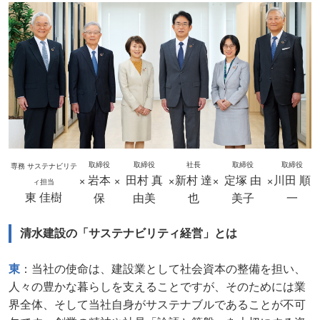
取締役
取締役
社長
取締役
取締役
専務 サステナビリテ
岩本
田村 真
新村 達
定塚 由
川田 順
×
×
×
×
×
ィ担当
東 佳樹
保
由美
也
美子
一
清水建設の「サステナビリティ経営」とは
東
：当社の使命は、建設業として社会資本の整備を担い、
人々の豊かな暮らしを支えることですが、そのためには業
界全体、そして当社自身がサステナブルであることが不可