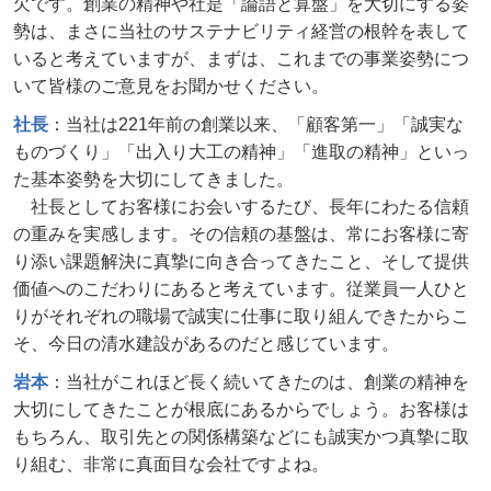
欠です。創業の精神や社是「論語と算盤」を大切にする姿
勢は、まさに当社のサステナビリティ経営の根幹を表して
いると考えていますが、まずは、これまでの事業姿勢につ
いて皆様のご意見をお聞かせください。
社長
：当社は221年前の創業以来、「顧客第一」「誠実な
ものづくり」「出入り大工の精神」「進取の精神」といっ
た基本姿勢を大切にしてきました。
社長としてお客様にお会いするたび、長年にわたる信頼
の重みを実感します。その信頼の基盤は、常にお客様に寄
り添い課題解決に真摯に向き合ってきたこと、そして提供
価値へのこだわりにあると考えています。従業員一人ひと
りがそれぞれの職場で誠実に仕事に取り組んできたからこ
そ、今日の清水建設があるのだと感じています。
岩本
：当社がこれほど長く続いてきたのは、創業の精神を
大切にしてきたことが根底にあるからでしょう。お客様は
もちろん、取引先との関係構築などにも誠実かつ真摯に取
り組む、非常に真面目な会社ですよね。