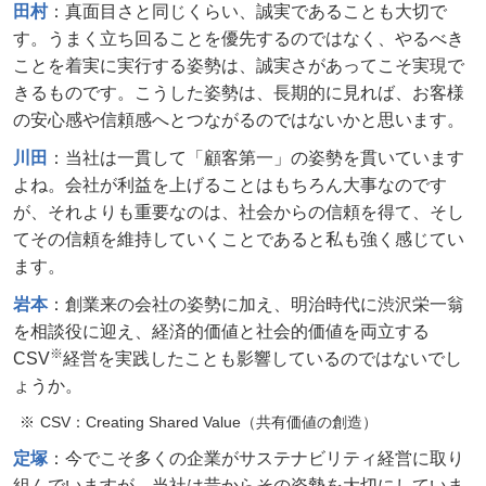
田村
：真面目さと同じくらい、誠実であることも大切で
す。うまく立ち回ることを優先するのではなく、やるべき
ことを着実に実行する姿勢は、誠実さがあってこそ実現で
きるものです。こうした姿勢は、長期的に見れば、お客様
の安心感や信頼感へとつながるのではないかと思います。
川田
：当社は一貫して「顧客第一」の姿勢を貫いています
よね。会社が利益を上げることはもちろん大事なのです
が、それよりも重要なのは、社会からの信頼を得て、そし
てその信頼を維持していくことであると私も強く感じてい
ます。
岩本
：創業来の会社の姿勢に加え、明治時代に渋沢栄一翁
を相談役に迎え、経済的価値と社会的価値を両立する
※
CSV
経営を実践したことも影響しているのではないでし
ょうか。
CSV：Creating Shared Value（共有価値の創造）
定塚
：今でこそ多くの企業がサステナビリティ経営に取り
組んでいますが、当社は昔からその姿勢を大切にしていま