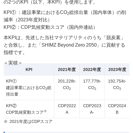
の2つのKPI（以下、本KPI）を使用します。
KPI① ：建設事業におけるCO
総排出量（国内単体）の削
2
減率（2023年度対比）
KPI②：CDP気候変動スコア（国内外連結）
本KPIは、先述した当社マテリアリティのうち「脱炭素」
と合致し、また「SHIMZ Beyond Zero 2050」に貢献する
指標です。
＜実積＞
KPI
2021年度
2022年度
2023年度
KPI①
201,228t-
177,779t-
192,754t-
建設事業におけるCO
総
CO
CO
CO
2
2
2
2
排出量
KPI②
CDP2022
CDP2023
CDP2024
※
CDP気候変動スコア
A
A-
B
2021年度はCDPスコア