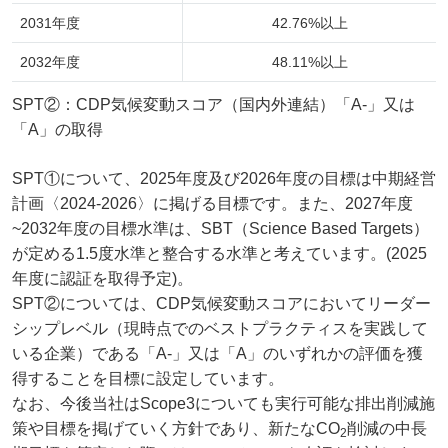
2031年度
42.76%以上
2032年度
48.11%以上
SPT②：CDP気候変動スコア（国内外連結）「A-」又は
「A」の取得
SPT①について、2025年度及び2026年度の目標は中期経営
計画〈2024-2026〉に掲げる目標です。また、2027年度
~2032年度の目標水準は、SBT（Science Based Targets）
が定める1.5度水準と整合する水準と考えています。(2025
年度に認証を取得予定)。
SPT②については、CDP気候変動スコアにおいてリーダー
シップレベル（現時点でのベストプラクティスを実践して
いる企業）である「A-」又は「A」のいずれかの評価を獲
得することを目標に設定しています。
なお、今後当社はScope3についても実行可能な排出削減施
策や目標を掲げていく方針であり、新たなCO
削減の中長
2