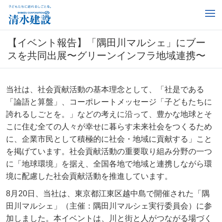
【イベント報告】「隅田川マルシェ」にブー
スを共同出展〜グリーンインフラ地域連携〜
当社は、社会貢献活動の基本理念として、「社是である
「論語と算盤」、コーポレートメッセージ「子どもたちに
誇れるしごとを。」などの考えに沿って、豊かな地球とそ
こに住む全ての人々が幸せに暮らす未来社会をつくるため
に、企業市民として積極的に社会・地域に貢献する」こと
を掲げています。社会貢献活動の重要取り組み分野の一つ
に「地球環境」を据え、全国各地で地域と連携しながら環
境に配慮した社会貢献活動を推進しています。
8月20日、当社は、東京都江東区越中島で開催された「隅
田川マルシェ」（主催：隅田川マルシェ実行委員会）に参
加しました。本イベントは、川と街と人がつながる場づく