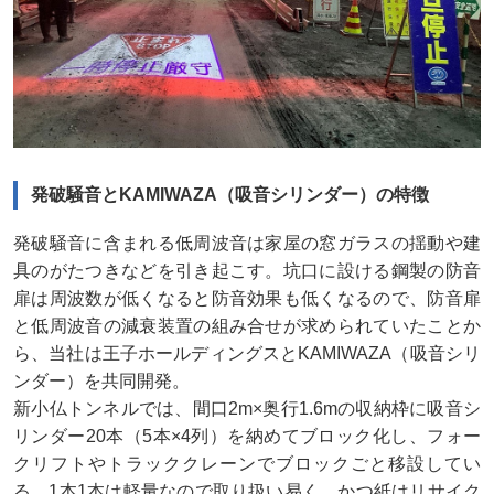
発破騒音とKAMIWAZA（吸音シリンダー）の特徴
発破騒音に含まれる低周波音は家屋の窓ガラスの揺動や建
具のがたつきなどを引き起こす。坑口に設ける鋼製の防音
扉は周波数が低くなると防音効果も低くなるので、防音扉
と低周波音の減衰装置の組み合せが求められていたことか
ら、当社は王子ホールディングスとKAMIWAZA（吸音シリ
ンダー）を共同開発。
新小仏トンネルでは、間口2m×奥行1.6mの収納枠に吸音シ
リンダー20本（5本×4列）を納めてブロック化し、フォー
クリフトやトラッククレーンでブロックごと移設してい
る。1本1本は軽量なので取り扱い易く、かつ紙はリサイク