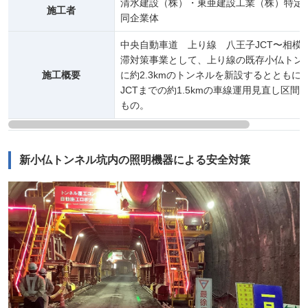
清水建設（株）・東亜建設工業（株）特定
施工者
同企業体
中央自動車道 上り線 八王子JCT〜相模湖
滞対策事業として、上り線の既存小仏トン
施工概要
に約2.3kmのトンネルを新設するとともに
JCTまでの約1.5kmの車線運用見直し区間
もの。
新小仏トンネル坑内の照明機器による安全対策