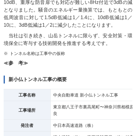
10dB、重厚な防音扉でも対応が難しい8Hz付近で3dBの減
となりました。騒音のエネルギー量換算では、もともとの
低周波音に対して1.5dB低減は1／1.4に、10dB低減は1／
10に、3dB低減は1／2に減少したことになります。
当社は引き続き、山岳トンネルに限らず、安全対策・環
境保全に寄与する技術開発を推進する考えです。
トンネル名称は工事中の仮称
≪参 考≫
新小仏トンネル工事の概要
工事名称
中央自動車道 新小仏トンネル工事
東京都八王子市裏高尾町〜神奈川県相模原
工事場所
良
発注者
中日本高速道路（株）