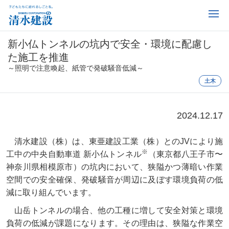
新小仏トンネルの坑内で安全・環境に配慮し
た施工を推進
～照明で注意喚起、紙管で発破騒音低減～
土木
2024.12.17
清水建設（株）は、東亜建設工業（株）とのJVにより施
※
工中の中央自動車道 新小仏トンネル
（東京都八王子市〜
神奈川県相模原市）の坑内において、狭隘かつ薄暗い作業
空間での安全確保、発破騒音が周辺に及ぼす環境負荷の低
減に取り組んでいます。
山岳トンネルの場合、他の工種に増して安全対策と環境
負荷の低減が課題になります。その理由は、狭隘な作業空