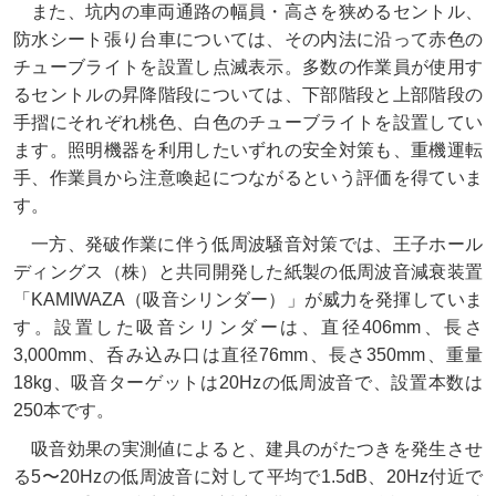
また、坑内の車両通路の幅員・高さを狭めるセントル、
防水シート張り台車については、その内法に沿って赤色の
チューブライトを設置し点滅表示。多数の作業員が使用す
るセントルの昇降階段については、下部階段と上部階段の
手摺にそれぞれ桃色、白色のチューブライトを設置してい
ます。照明機器を利用したいずれの安全対策も、重機運転
手、作業員から注意喚起につながるという評価を得ていま
す。
一方、発破作業に伴う低周波騒音対策では、王子ホール
ディングス（株）と共同開発した紙製の低周波音減衰装置
「KAMIWAZA（吸音シリンダー）」が威力を発揮していま
す。設置した吸音シリンダーは、直径406mm、長さ
3,000mm、呑み込み口は直径76mm、長さ350mm、重量
18kg、吸音ターゲットは20Hzの低周波音で、設置本数は
250本です。
吸音効果の実測値によると、建具のがたつきを発生させ
る5〜20Hzの低周波音に対して平均で1.5dB、20Hz付近で