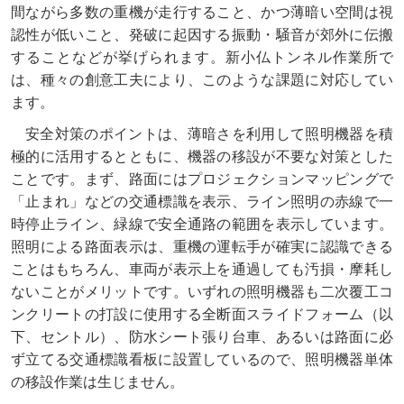
間ながら多数の重機が走行すること、かつ薄暗い空間は視
認性が低いこと、発破に起因する振動・騒音が郊外に伝搬
することなどが挙げられます。新小仏トンネル作業所で
は、種々の創意工夫により、このような課題に対応してい
ます。
安全対策のポイントは、薄暗さを利用して照明機器を積
極的に活用するとともに、機器の移設が不要な対策とした
ことです。まず、路面にはプロジェクションマッピングで
「止まれ」などの交通標識を表示、ライン照明の赤線で一
時停止ライン、緑線で安全通路の範囲を表示しています。
照明による路面表示は、重機の運転手が確実に認識できる
ことはもちろん、車両が表示上を通過しても汚損・摩耗し
ないことがメリットです。いずれの照明機器も二次覆工コ
ンクリートの打設に使用する全断面スライドフォーム（以
下、セントル）、防水シート張り台車、あるいは路面に必
ず立てる交通標識看板に設置しているので、照明機器単体
の移設作業は生じません。