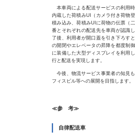
本車両による配送サービスの利用
内蔵した荷積みUI（カメラ付き荷物
積み込み、荷積みUIに荷物の伝票（
番とそれぞれの配送先を車両が認識
了後、利用者が開口蓋を引き下ろす
の開閉やエレベータの昇降を都度制
に装備した大型ディスプレイを利用
行と配送を実現します。
今後、物流サービス事業者の知見
フィスビル等への展開を目指します。
≪参 考≫
自律配送車