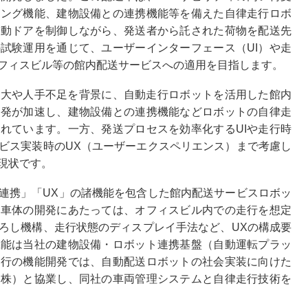
ィング機能、建物設備との連携機能等を備えた自律走行ロボ
自動ドアを制御しながら、発送者から託された荷物を配送先
試験運用を通じて、ユーザーインターフェース（UI）や走
フィスビル等の館内配送サービスへの適用を目指します。
拡大や人手不足を背景に、自動走行ロボットを活用した館内
開発が加速し、建物設備との連携機能などロボットの自律走
れています。一方、発送プロセスを効率化するUIや走行時
ビス実装時のUX（ユーザーエクスペリエンス）まで考慮し
現状です。
連携」「UX」の諸機能を包含した館内配送サービスロボッ
。車体の開発にあたっては、オフィスビル内での走行を想定
ろし機構、走行状態のディスプレイ手法など、UXの構成要
機能は当社の建物設備・ロボット連携基盤（自動運転プラッ
走行の機能開発では、自動配送ロボットの社会実装に向けた
（株）と協業し、同社の車両管理システムと自律走行技術を