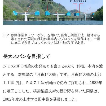
※２
移動作業車（ワーゲン）を用いた張出し架設工法…橋体から
吊るされた両端の移動作業車内でブロックを製作する。一度
に施工できるブロックの長さは2～5m程度である。
長大スパンを目指して
シミズのPC橋梁の出発点とも言えるのが、利根川本流を渡
河する、群馬県の「月夜野大橋」です。月夜野大橋の上部
工工事では、Ｐ＆Ｚ工法が国内で初めて採用され、1982年
に竣工しました。橋梁架設技術の新分野を開いた同橋は、
1982年度の土木学会田中賞を受賞しました。