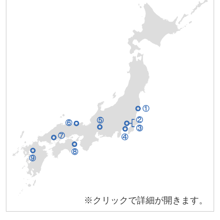
①
②
⑤
⑥
③
⑦
④
⑧
⑨
※クリックで詳細が開きます。