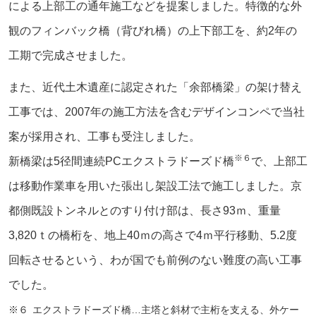
による上部工の通年施工などを提案しました。特徴的な外
観のフィンバック橋（背びれ橋）の上下部工を、約2年の
工期で完成させました。
また、近代土木遺産に認定された「余部橋梁」の架け替え
工事では、2007年の施工方法を含むデザインコンペで当社
案が採用され、工事も受注しました。
※６
新橋梁は5径間連続PCエクストラドーズド橋
で、上部工
は移動作業車を用いた張出し架設工法で施工しました。京
都側既設トンネルとのすり付け部は、長さ93ｍ、重量
3,820ｔの橋桁を、地上40ｍの高さで4ｍ平行移動、5.2度
回転させるという、わが国でも前例のない難度の高い工事
でした。
※６
エクストラドーズド橋…主塔と斜材で主桁を支える、外ケー