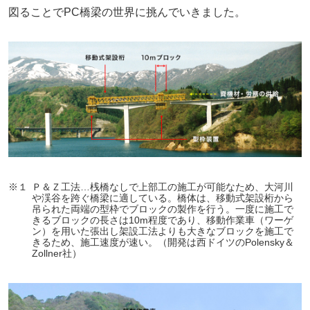
図ることでPC橋梁の世界に挑んでいきました。
※１
Ｐ＆Ｚ工法…桟橋なしで上部工の施工が可能なため、大河川
や渓谷を跨ぐ橋梁に適している。橋体は、移動式架設桁から
吊られた両端の型枠でブロックの製作を行う。一度に施工で
きるブロックの長さは10m程度であり、移動作業車（ワーゲ
ン）を用いた張出し架設工法よりも大きなブロックを施工で
きるため、施工速度が速い。（開発は西ドイツのPolensky＆
Zollner社）