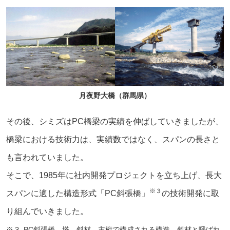
月夜野大橋（群馬県）
その後、シミズはPC橋梁の実績を伸ばしていきましたが、
橋梁における技術力は、実績数ではなく、スパンの長さと
も言われていました。
そこで、1985年に社内開発プロジェクトを立ち上げ、長大
※３
スパンに適した構造形式「PC斜張橋」
の技術開発に取
り組んでいきました。
※３
PC斜張橋…塔、斜材、主桁で構成される構造。斜材と呼ばれ