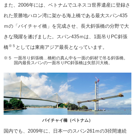
また、2006年には、ベトナムでユネスコ世界遺産に登録さ
れた景勝地ハロン湾に架かる海上橋である最大スパン435
ｍの「バイチャイ橋」を完成させ、長大斜張橋の分野で大
きな飛躍を遂げました。スパン435ｍは、1面吊りPC斜張
※５
橋
としては東南アジア最長となっています。
※５
一面吊り斜張橋…橋桁の真ん中を一面の斜材で吊る斜張橋。
国内最長スパンの一面吊りPC斜張橋は矢部川大橋。
バイチャイ橋（ベトナム）
国内でも、2009年に、日本一のスパン261ｍの3径間連続