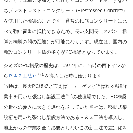
ることで圧縮力を加えて強化したコンクリート材、すなわ
ちプレストレスト・コンクリート (Prestressed Concrete)
を使用した橋梁のことです。通常の鉄筋コンクリートに比
べて強い荷重に抵抗できるため、長い支間長（スパン：橋
脚と橋脚の間の距離）が可能になります。現在は、国内の
新設コンクリート橋の多くがPC橋梁となっています。
シミズのPC橋梁の歴史は、1977年に、当時の西ドイツか
※１
ら
Ｐ＆Ｚ工法
を導入した時に始まります。
当時は、長大PC橋梁と言えば、ワーゲンと呼ばれる移動作
※２
業車を用いた張出し架設工法
の独壇場でした。PC橋梁
分野への参入に大きく遅れを取っていた当社は、移動式架
設桁を用いた張出し架設方法であるＰ＆Ｚ工法を導入し、
地上からの作業を全く必要としないこの新工法で差別化を