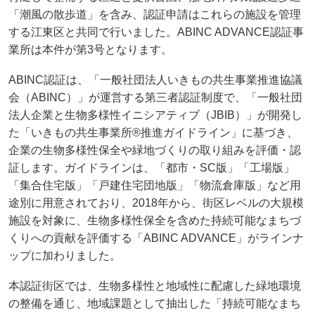
「潮風の散歩道」を含み、認証申請はこれらの施設を管理
する江東区と共同で行いました。ABINC ADVANCE認証事
業所は本件が第3号となります。
ABINC認証は、「一般社団法人いきもの共生事業推進協議
会（ABINC）」が運営する第三者認証制度で、「一般社団
法人企業と生物多様性イニシアティブ（JBIB）」が開発し
た「いきもの共生事業所®推進ガイドライン」に基づき、
企業の生物多様性保全や緑地づくりの取り組みを評価・認
証します。ガイドラインは、「都市・SC版」「工場版」
「集合住宅版」「戸建住宅団地版」「物流倉庫版」など用
途別に用意されており、2018年から、街区レベルの大規模
施設を対象に、生物多様性保全を含めた持続可能なまちづ
くりへの貢献を評価する「ABINC ADVANCE」がラインナ
ップに加わりました。
本認証街区では、生物多様性と地域性に配慮した緑地環境
の整備を通じ、地域課題として抽出した「持続可能なまち