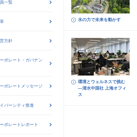
員一覧
水の力で未来を動かす
革
営方針
ーポレート・ガバナン
環境とウェルネスで挑む
ーポレートメッセージ
―清水中国社 上海オフィ
ス
イバーシティ推進
ーポレートレポート