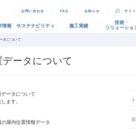
お問い合わせ
FAQ
お知らせ
サイ
技術・
家情報
サステナビリティ
施工実績
ソリューショ
ータについて
置データについて
報データについて
ト
表します。
会
業員の屋内位置情報データ