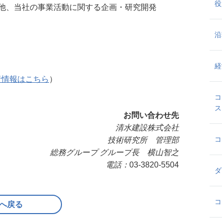
役
他、当社の事業活動に関する企画・研究開発
沿
経
者情報はこちら
）
コ
ス
お問い合わせ先
清水建設株式会社
コ
技術研究所 管理部
総務グループ グループ長 横山智之
電話：
03-3820-5504
ダ
コ
へ戻る