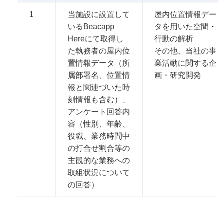
1
当施設に設置して
屋内位置情報デー
いるBeacapp
タを用いた空間・
Hereにて取得し
行動の解析
た執務者の屋内位
その他、当社の事
置情報データ（所
業活動に関する企
属部署名、位置情
画・研究開発
報と関連づいた時
刻情報も含む）、
アンケート回答内
容（性別、年齢、
役職、業務時間中
の打合せ割合等の
主観的な業務への
取組状況について
の回答）