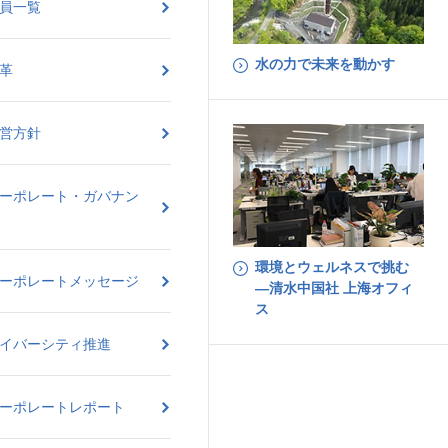
員一覧
水の力で未来を動かす
革
営方針
ーポレート・ガバナン
環境とウェルネスで挑む
ーポレートメッセージ
―清水中国社 上海オフィ
ス
イバーシティ推進
ーポレートレポート