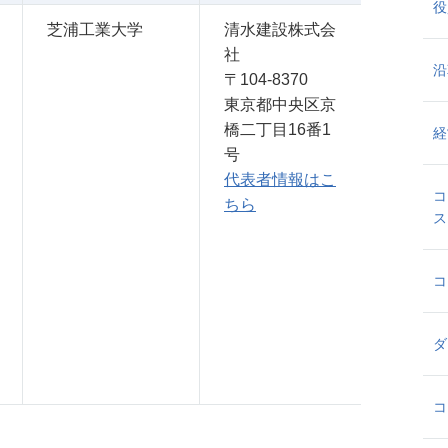
役
芝浦工業大学
清水建設株式会
社
沿
〒104-8370
東京都中央区京
橋二丁目16番1
経
号
代表者情報はこ
コ
ちら
ス
コ
ダ
コ