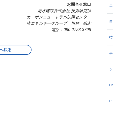
お問合せ窓口
ニ
清水建設株式会社 技術研究所
カーボンニュートラル技術センター
事
省エネルギーグループ 川村 聡宏
電話：090-2728-3798
技
へ戻る
事
シ
C
P