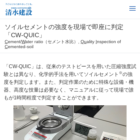
ソイルセメントの強度を現場で即座に判定
「CW-QUIC」
C
ement/
W
ater ratio（セメント水比）,
Qu
ality
I
nspection of
C
emented-soil
「CW-QUIC」は、従来のテストピースを用いた圧縮強度試
※
験とは異なり、化学的手法を用いてソイルセメント
の強
度を判定します。また、判定作業のために特殊な設備・機
器、高度な技量は必要なく、マニュアルに従って現場で誰
もが1時間程度で判定することができます。