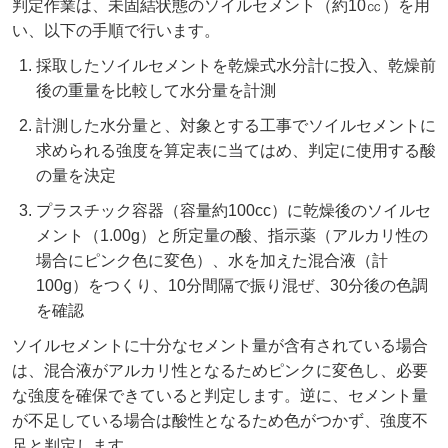
判定作業は、未固結状態のソイルセメント（約10㏄）を用
い、以下の手順で行います。
採取したソイルセメントを乾燥式水分計に投入、乾燥前
後の重量を比較して水分量を計測
計測した水分量と、対象とする工事でソイルセメントに
求められる強度を算定表に当てはめ、判定に使用する酸
の量を決定
プラスチック容器（容量約100cc）に乾燥後のソイルセ
メント（1.00g）と所定量の酸、指示薬（アルカリ性の
場合にピンク色に変色）、水を加えた混合液（計
100g）をつくり、10分間隔で振り混ぜ、30分後の色調
を確認
ソイルセメントに十分なセメント量が含有されている場合
は、混合液がアルカリ性となるためピンクに変色し、必要
な強度を確保できていると判定します。逆に、セメント量
が不足している場合は酸性となるため色がつかず、強度不
足と判定します。