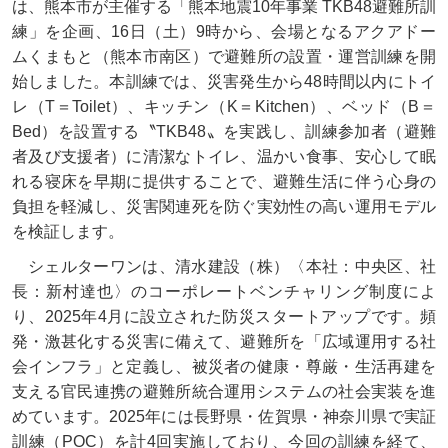
は、熊本市が主催する「熊本地震10年事業 TKB48避難所訓
練」を企画、16日（土）9時から、会場となるアクアドー
ムくまもと（熊本市南区）で避難所の設置・運営訓練を開
始しました。本訓練では、災害発生から48時間以内にトイ
レ（T＝Toilet）、キッチン（K＝Kitchen）、ベッド（B＝
Bed）を設置する〝TKB48〟を実践し、訓練参加者（避難
者及び支援者）に清潔なトイレ、温かい食事、安心して眠
れる寝床を早期に提供することで、避難生活に伴う心身の
負担を軽減し、災害関連死を防ぐ実効性の高い運用モデル
を検証します。
シェルターワンは、清水建設（株）〈本社：中央区、社
長：新村達也〉のコーポレートベンチャリング制度によ
り、2025年4月に設立された防災スタートアップです。頻
発・激甚化する災害に備えて、避難所を「広域運用する社
会インフラ」と定義し、被災者の健康・尊厳・生活再建を
支える官民連携の避難所統合運用システムの社会実装を進
めています。2025年には長野県・佐賀県・神奈川県で実証
訓練（POC）を計4回実施しており、今回の訓練を経て、