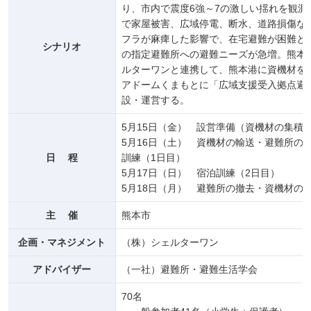
り、市内で震度6強～7の激しい揺れを観測
で家屋被害、広域停電、断水、道路損傷な
フラが麻痺した影響で、在宅避難が困難と
シナリオ
の指定避難所への避難ニーズが急増。熊本
ルターワンと連携して、熊本港に資機材を
アドームくまもとに「広域支援受入拠点避
設・運営する。
5月15日（金） 設営準備（資機材の集積
5月16日（土） 資機材の輸送・避難所の
日 程
訓練（1日目）
5月17日（日） 宿泊訓練（2日目）
5月18日（月） 避難所の撤去・資機材の
主 催
熊本市
企画・マネジメント
（株）シェルターワン
アドバイザー
（一社）避難所・避難生活学会
70名