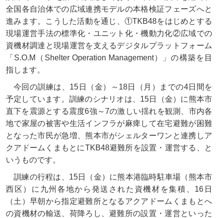
全国各自治体での広域連携モデルの本格検証フェーズへと
進みます。こうした活動を通じ、①TKB48をはじめとする
現場運営手法の標準化・ユニット化・機動力化②広域での
資機材調達と現場運営を支えるデジタルプラットフォーム
「S.O.M（Shelter Operation Management）」の構築を目
指します。
今回の訓練は、15日（金）～18日（月）までの4日間を
予定しています。訓練のシナリオは、15日（金）に熊本市
直下を震源とする震度6強～7の激しい揺れを観測、市内各
地で家屋の被害や生活インフラが麻痺して在宅避難が困難
となった市民が急増、熊本市がシェルターワンと連携しア
クアドームくまもとにTKB48避難所を設置・運営する、と
いうものです。
訓練の行程は、15日（金）に熊本港臨時駐車場（熊本市
西区）に九州各地から発送された資機材を集積、16日
（土）早朝から指定避難所となるアクアドームくまもとへ
の資機材の輸送、荷降ろし、避難所の設置・運営といった