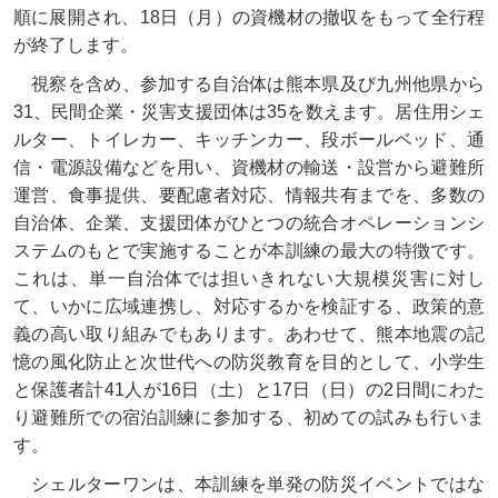
順に展開され、18日（月）の資機材の撤収をもって全行程
が終了します。
視察を含め、参加する自治体は熊本県及び九州他県から
31、民間企業・災害支援団体は35を数えます。居住用シェ
ルター、トイレカー、キッチンカー、段ボールベッド、通
信・電源設備などを用い、資機材の輸送・設営から避難所
運営、食事提供、要配慮者対応、情報共有までを、多数の
自治体、企業、支援団体がひとつの統合オペレーションシ
ステムのもとで実施することが本訓練の最大の特徴です。
これは、単一自治体では担いきれない大規模災害に対し
て、いかに広域連携し、対応するかを検証する、政策的意
義の高い取り組みでもあります。あわせて、熊本地震の記
憶の風化防止と次世代への防災教育を目的として、小学生
と保護者計41人が16日（土）と17日（日）の2日間にわた
り避難所での宿泊訓練に参加する、初めての試みも行いま
す。
シェルターワンは、本訓練を単発の防災イベントではな