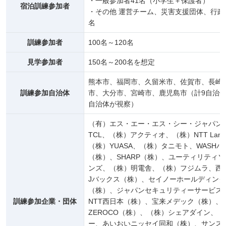
・一般参加者41名（小学生＋保護者）
宿泊訓練参加者
・その他 運営チーム、災害支援団体、行政
名
訓練参加者
100名～120名
見学参加者
150名～200名を想定
熊本市、福岡市、久留米市、佐賀市、長崎
訓練参加自治体
市、大分市、宮崎市、鹿児島市（計9自治体
自治体が視察）
（有）エス・エー・エス・シー・ジャパン
TCL、（株）アクティオ、（株）NTT Lands
（株）YUASA、（株）タニモト、WASHハ
（株）、SHARP（株）、ユーティリティ
ンズ、（株）明電舎、（株）フジムラ、西
Jバックス（株）、セイノーホールディン
（株）、ジャパンセキュリティーサービス
訓練参加企業・団体
NTT西日本（株）、宝来メデック（株）、
ZEROCO（株）、（株）シェアダイン、
ー、あいおいニッセイ同和（株）、サンス