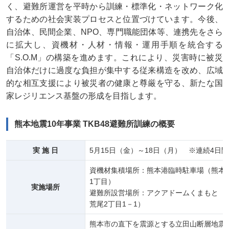
く、避難所運営を平時から訓練・標準化・ネットワーク化
するための社会実装プロセスと位置づけています。今後、
自治体、民間企業、NPO、専門職能団体等、連携先をさら
に拡大し、資機材・人材・情報・運用手順を統合する
「S.O.M」の構築を進めます。これにより、災害時に被災
自治体だけに過度な負担が集中する従来構造を改め、広域
的な相互支援により被災者の健康と尊厳を守る、新たな国
家レジリエンス基盤の形成を目指します。
熊本地震10年事業 TKB48避難所訓練の概要
実 施 日
5月15日（金）～18日（月） ※連続4日間
資機材集積場所：熊本港臨時駐車場（熊本
1丁目）
実施場所
避難所設営場所：アクアドームくまもと（
荒尾2丁目1－1）
熊本市の直下を震源とする立田山断層地震