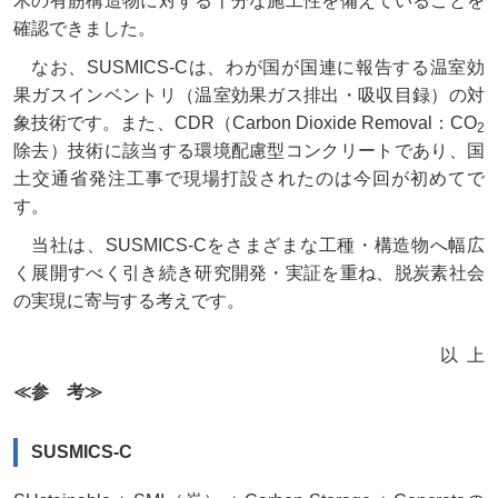
木の有筋構造物に対する十分な施工性を備えていることを
確認できました。
なお、SUSMICS-Cは、わが国が国連に報告する温室効
果ガスインベントリ（温室効果ガス排出・吸収目録）の対
象技術です。また、CDR（Carbon Dioxide Removal：CO
2
除去）技術に該当する環境配慮型コンクリートであり、国
土交通省発注工事で現場打設されたのは今回が初めてで
す。
当社は、SUSMICS-Cをさまざまな工種・構造物へ幅広
く展開すべく引き続き研究開発・実証を重ね、脱炭素社会
の実現に寄与する考えです。
以上
≪参 考≫
SUSMICS-C