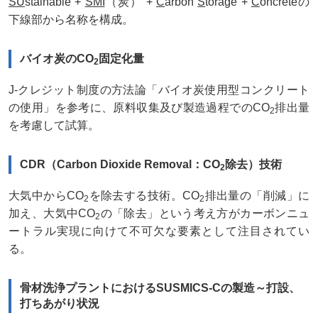
SU
stainable +
SMI
（炭） +
C
arbon
S
torage +
C
oncreteの
下線部から名称を構成。
バイオ炭のCO
固定化量
2
J-クレジット制度の方法論「バイオ炭使用型コンクリート
の使用」を参考に、原料収集及び製造過程でのCO
排出量
2
を考慮して試算。
CDR（Carbon Dioxide Removal：CO
除去）技術
2
大気中からCO
を除去する技術。CO
排出量の「削減」に
2
2
加え、大気中CO
の「除去」という考え方がカーボンニュ
2
ートラル実現に向けて不可欠な要素として注目されてい
る。
骨材洗浄プラントにおけるSUSMICS-Cの製造～打設、
打ちあがり状況