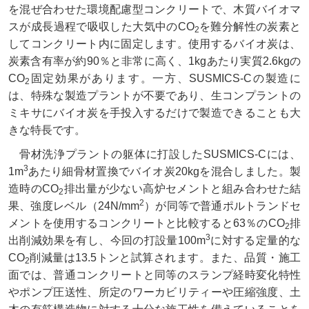
を混ぜ合わせた環境配慮型コンクリートで、木質バイオマ
スが成長過程で吸収した大気中のCO
を難分解性の炭素と
2
してコンクリート内に固定します。使用するバイオ炭は、
炭素含有率が約90％と非常に高く、1kgあたり実質2.6kgの
CO
固定効果があります。一方、SUSMICS-Cの製造に
2
は、特殊な製造プラントが不要であり、生コンプラントの
ミキサにバイオ炭を手投入するだけで製造できることも大
きな特長です。
骨材洗浄プラントの躯体に打設したSUSMICS-Cには、
3
1m
あたり細骨材置換でバイオ炭20kgを混合しました。製
造時のCO
排出量が少ない高炉セメントと組み合わせた結
2
2
果、強度レベル（24N/mm
）が同等で普通ポルトランドセ
メントを使用するコンクリートと比較すると63％のCO
排
2
3
出削減効果を有し、今回の打設量100m
に対する定量的な
CO
削減量は13.5トンと試算されます。また、品質・施工
2
面では、普通コンクリートと同等のスランプ経時変化特性
やポンプ圧送性、所定のワーカビリティーや圧縮強度、土