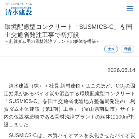
環境配慮型コンクリート「SUSMICS-C」を国
土交通省発注工事で初打設
～利賀ダム用の骨材洗浄プラントの躯体を構築～
土木
環境
2026.05.14
清水建設（株）＜社長 新村達也＞はこのほど、CO
の固
2
定効果があるバイオ炭を混合する環境配慮型コンクリート
「SUSMICS-C」を国土交通省北陸地方整備局発注の「利
賀ダム本体建設（第1期）工事」（富山県南砺市）サイト
3
内の仮設構造物である骨材洗浄プラントの躯体に100m
打
設しました。
SUSMICS-Cは、木質バイオマスを炭化させたバイオ炭