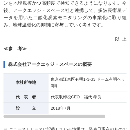
ンを地球規模かつ高頻度で検知できるようになります。今
後、アークエッジ・スペース社と連携して、多波長衛星デ
ータを用いた二酸化炭素モニタリングの事業化に取り組
み、地球温暖化の抑制に寄与していく考えです。
以上
≪参 考≫
株式会社アークエッジ・スペースの概要
東京都江東区有明1-3-33 ドーム有明ヘッ
本社所在地
3階
代 表 者
代表取締役CEO 福代 孝良
設 立
2018年7月
ニュースリリースに記載している情報は、発表日現在のもので