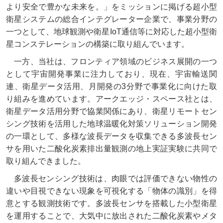
より安全で豊かな未来を。」をミッションに掲げる超小型
衛星システムの総合インテグレーター企業で、事業分野の
一つとして、地球観測や衛星IoT通信等に対応した超小型衛
星コンステレーションの構築に取り組んでいます。
一方、当社は、フロンティア領域のビジネス展開の一つ
として宇宙開発事業に注力しており、現在、宇宙輸送関
連、衛星データ活用、月開発の3分野で事業化に向けた取
り組みを進めています。アークエッジ・スペース社とは、
衛星データ活用分野で協業関係にあり、衛星リモートセン
シング技術を活用した地球温暖化対策ソリューション開発
の一環として、多様な波長データを収集できる多波長セン
サを用いた二酸化炭素排出量観測の地上実証実験に共同で
取り組んできました。
多波長センシング技術は、肉眼では評価できない物性の
違いや目視できない現象を可視化する「物体の識別」を得
意とする観測技術です。多波長センサを搭載した小型衛星
を運用することで、大気中に放出された二酸化炭素やメタ