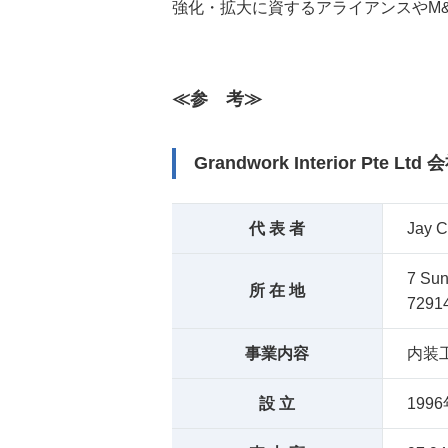
強化・拡大に資するアライアンスやM
≪参 考≫
Grandwork Interior Pte Lt
代 表 者
Jay C
7 Sun
所 在 地
7291
事業内容
内装
設 立
199