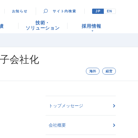
お知らせ
サイト内検索
JP
EN
技術・
績
採用情報
ソリューション
d”を子会社化
海外
経営
トップメッセージ
会社概要