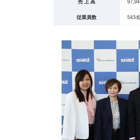
売 上 高
97,9
従業員数
543