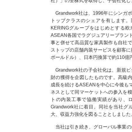
社）」の全株式を取得し、子会社化し
Grandwork社は、1996年に
トップクラスのシェアを有します。同社
KERINGグループをはじめとす
ASEAN各国でラグジュアリーブラ
事と併せて高品質な家具製作も自社
ストップの店舗内装サービスを顧客に提
ポールドル）、日本円換算で約110億
Grandwork社の子会社化は、新
財の獲得を企図したものです。高級
成長を続けるASEANを中心に今後
ネスとして同マーケットへの参入を
トの内装工事で協働実績があり、
Grandwork社に着目。同社を当
大、収益力強化を図ることとしました
当社は引き続き、グローバル事業の