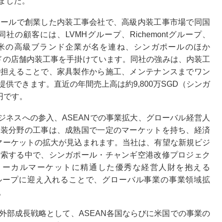
ました。
シンガポールで創業した内装工事会社で、高級内装工事市場で同国
の顧客には、LVMHグループ、Richemontグループ、
る欧米の高級ブランド企業が名を連ね、シンガポールのほか
ンドの店舗内装工事を手掛けています。同社の強みは、内装工
で担えることで、家具製作から施工、メンテナンスまでワン
供できます。直近の年間売上高は約9,800万SGD（シンガ
円です。
規ビジネスへの参入、ASEANでの事業拡大、グローバル経営人
内装分野の工事は、成熟国で一定のマーケットを持ち、経済
もマーケットの拡大が見込まれます。当社は、有望な新規ビジ
模索する中で、シンガポール・チャンギ空港改修プロジェク
ローカルマーケットに精通した優秀な経営人財を抱える
社グループに迎え入れることで、グローバル事業の事業領域拡
。
外部成長戦略として、ASEAN各国ならびに米国での事業の