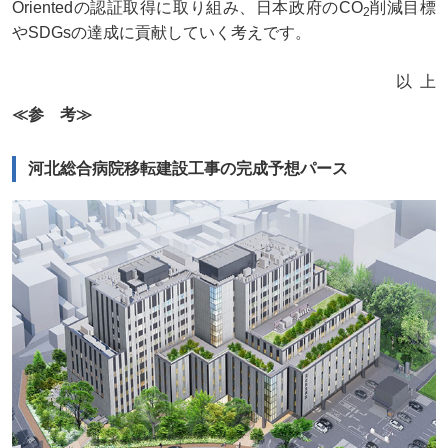
Orientedの認証取得に取り組み、日本政府のCO
削減目標
2
やSDGsの達成に貢献していく考えです。
以上
≪参 考≫
河北総合病院移転建設工事の完成予想パース