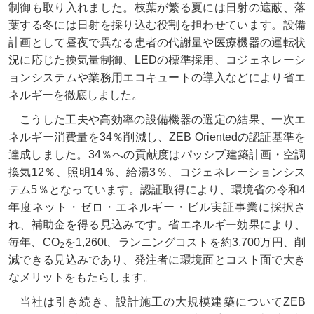
制御も取り入れました。枝葉が繁る夏には日射の遮蔽、落
葉する冬には日射を採り込む役割を担わせています。設備
計画として昼夜で異なる患者の代謝量や医療機器の運転状
況に応じた換気量制御、LEDの標準採用、コジェネレーシ
ョンシステムや業務用エコキュートの導入などにより省エ
ネルギーを徹底しました。
こうした工夫や高効率の設備機器の選定の結果、一次エ
ネルギー消費量を34％削減し、ZEB Orientedの認証基準を
達成しました。34％への貢献度はパッシブ建築計画・空調
換気12％、照明14％、給湯3％、コジェネレーションシス
テム5％となっています。認証取得により、環境省の令和4
年度ネット・ゼロ・エネルギー・ビル実証事業に採択さ
れ、補助金を得る見込みです。省エネルギー効果により、
毎年、CO
を1,260t、ランニングコストを約3,700万円、削
2
減できる見込みであり、発注者に環境面とコスト面で大き
なメリットをもたらします。
当社は引き続き、設計施工の大規模建築についてZEB