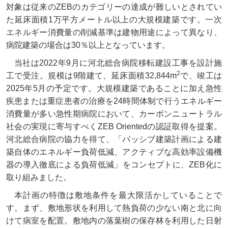
対象は従来のZEBのカテゴリーの達成が難しいとされてい
た延床面積1万平方メートル以上の大規模建築です。一次
エネルギー消費量の削減基準は建物用途によって異なり、
病院建築の場合は30％以上となっています。
当社は2022年9月に河北総合病院移転建設工事を設計施
2
工で受注。規模は9階建て、延床面積32,844m
で、竣工は
2025年5月の予定です。大規模建築であることに加え急性
疾患または重症患者の治療を24時間体制で行うエネルギー
消費量が多い急性期病院において、カーボンニュートラル
社会の実現に寄与すべくZEB Orientedの認証取得を提案。
河北総合病院の協力を得て、「パッシブ建築計画による建
築自体のエネルギー負荷低減、アクティブな高効率設備機
器の導入徹底による負荷低減」をコンセプトに、ZEB化に
取り組みました。
本計画の特徴は敷地条件を最大限活かしていることで
す。まず、敷地形状を利用して熱負荷の少ない南と北に向
けて病室を配置。敷地内の落葉樹の保存林を利用した日射