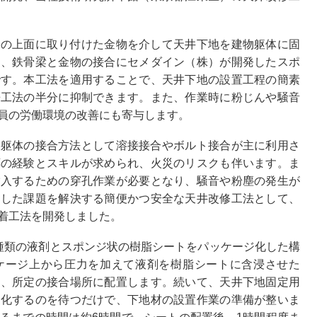
ジの上面に取り付けた金物を介して天井下地を建物躯体に固
は、鉄骨梁と金物の接合にセメダイン（株）が開発したスポ
です。本工法を適用することで、天井下地の設置工程の簡素
来工法の半分に抑制できます。また、作業時に粉じんや騒音
員の労働環境の改善にも寄与します。
物躯体の接合方法として溶接接合やボルト接合が主に利用さ
応の経験とスキルが求められ、火災のリスクも伴います。ま
挿入するための穿孔作業が必要となり、騒音や粉塵の発生が
うした課題を解決する簡便かつ安全な天井改修工法として、
着工法を開発しました。
種類の液剤とスポンジ状の樹脂シートをパッケージ化した構
ケージ上から圧力を加えて液剤を樹脂シートに含浸させた
し、所定の接合場所に配置します。続いて、天井下地固定用
硬化するのを待つだけで、下地材の設置作業の準備が整いま