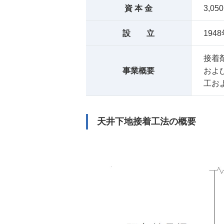
資 本 金
3,05
設 立
194
接着
事業概要
およ
工お
天井下地接着工法の概要