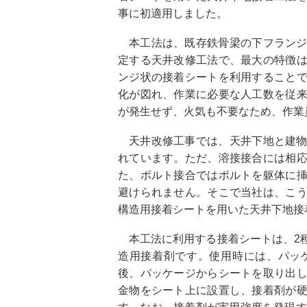
事に初適用しました。
本工法は、既存鉄骨梁の下フラン
定する天井改修工法で、最大の特徴
ンジ状の接着シートを利用すること
化が図れ、作業に必要な人工数を従
が発生せず、火気も不要なため、作業
天井改修工事では、天井下地と建
れています。ただ、溶接接合には相
た、ボルト接合ではボルトを躯体に
避けられません。そこで当社は、こ
構造用接着シートを用いた天井下地接
本工法に利用する接着シートは、2
造用接着剤です。使用時には、パッ
後、パッケージからシートを取り出
金物をシート上に設置し、接着剤が