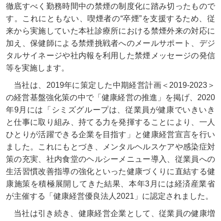
徹底すべく勤務時間中の禁煙の制度化に踏み切ったもので
す。これにともない、喫煙者の“卒煙”を支援するため、従
来から実施していた本社診療所における禁煙外来の対応に
加え、保健師による禁煙挑戦者へのメールサポート、デジ
タルサイネージや社内報を利用した禁煙メッセージの発信
等を実施します。
当社は、2019年に策定した中期経営計画＜2019-2023＞
の経営基盤強化策の中で「健康経営の推進」を掲げ、2020
年9月には「シミズグループは、従業員が健康でいきいき
と仕事に取り組み、持てる力を発揮することにより、一人
ひとりが活躍できる企業を目指す」と健康経営宣言を行い
ました。これにもとづき、メンタルヘルスケアや感染症対
策の充実、社内食堂のヘルシーメニュー導入、従業員への
生活習慣改善指導の強化といった健康づくりに直結する健
康施策を積極展開してきた結果、本年3月には経済産業省
が主催する「健康経営優良法人2021」に認定されました。
当社は引き続き、健康経営企業として、従業員の健康増