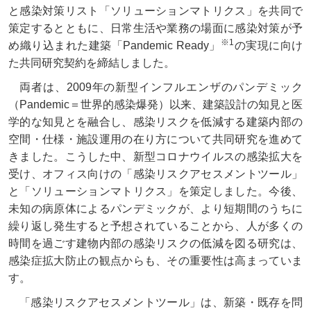
と感染対策リスト「ソリューションマトリクス」を共同で
策定するとともに、日常生活や業務の場面に感染対策が予
※1
め織り込まれた建築「Pandemic Ready」
の実現に向け
た共同研究契約を締結しました。
両者は、2009年の新型インフルエンザのパンデミック
（Pandemic＝世界的感染爆発）以来、建築設計の知見と医
学的な知見とを融合し、感染リスクを低減する建築内部の
空間・仕様・施設運用の在り方について共同研究を進めて
きました。こうした中、新型コロナウイルスの感染拡大を
受け、オフィス向けの「感染リスクアセスメントツール」
と「ソリューションマトリクス」を策定しました。今後、
未知の病原体によるパンデミックが、より短期間のうちに
繰り返し発生すると予想されていることから、人が多くの
時間を過ごす建物内部の感染リスクの低減を図る研究は、
感染症拡大防止の観点からも、その重要性は高まっていま
す。
「感染リスクアセスメントツール」は、新築・既存を問