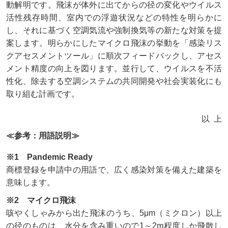
動解明です。飛沫が体外に出てからの径の変化やウイルス
活性残存時間、室内での浮遊状況などの特性を明らかに
し、それに基づく空調気流や強制換気等の新たな対策を提
案します。明らかにしたマイクロ飛沫の挙動を「感染リス
クアセスメントツール」に順次フィードバックし、アセス
メント精度の向上を図ります。並行して、ウイルスを不活
性化、除去する空調システムの共同開発や社会実装化にも
取り組む計画です。
以上
≪参考：用語説明≫
※1 Pandemic Ready
商標登録を申請中の用語で、広く感染対策を備えた建築を
意味します。
※2 マイクロ飛沫
咳やくしゃみから出た飛沫のうち、5μm（ミクロン）以上
の径のものは、水分を含み重いので1～2m程度しか飛散し