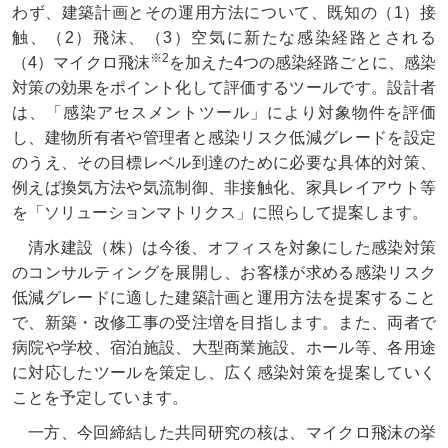
わず、建築計画とその運用方法について、既知の（1）接
触、（2）飛沫、（3）空気に新たな感染経路とされる
※2
（4）マイクロ飛沫
を加えた4つの感染経路ごとに、感染
対策の効果をポイント化して評価するツールです。設計者
は、「感染アセスメントツール」により対象物件を評価
し、建物所有者や管理者と感染リスク低減グレードを設定
のうえ、その目標レベル到達のために必要な具体的対策、
例えば換気方法や気流制御、非接触化、家具レイアウト等
を「ソリューションマトリクス」に照らして提案します。
清水建設（株）は今後、オフィスを対象にした感染対策
のコンサルティングを展開し、お客様が求める感染リスク
低減グレードに適した建築計画と運用方法を提案すること
で、新築・改修工事の受注増を目指します。また、両者で
病院や学校、宿泊施設、大型商業施設、ホール等、各用途
に対応したツールを策定し、広く感染対策を提案していく
ことを予定しています。
一方、今回締結した共同研究の核は、マイクロ飛沫の挙