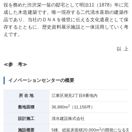
役を務めた渋沢栄一翁の邸宅として明治11（1878）年に完
成した木造建築です。唯一現存する二代清水喜助の建築作
品であり、当社のＤＮＡを後世に伝える文化遺産として保
存するとともに、歴史資料展示施設と一体活用していく考
えです。
以上
≪参 考≫
イノベーションセンターの概要
所 在 地
江東区潮見2丁目8番地内
2
敷地面積
36,880m
（11,156坪）
設計施工
清水建設株式会社
2
施設概要
5棟、総延床面積20,000m
の開発になる見