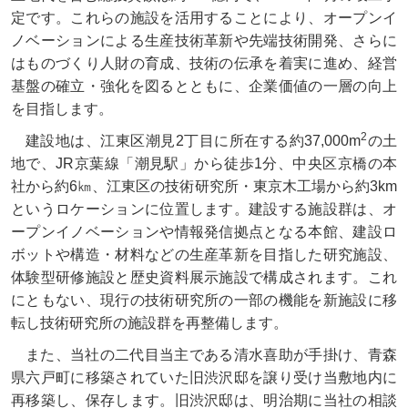
定です。これらの施設を活用することにより、オープンイ
ノベーションによる生産技術革新や先端技術開発、さらに
はものづくり人財の育成、技術の伝承を着実に進め、経営
基盤の確立・強化を図るとともに、企業価値の一層の向上
を目指します。
2
建設地は、江東区潮見2丁目に所在する約37,000m
の土
地で、JR京葉線「潮見駅」から徒歩1分、中央区京橋の本
社から約6㎞、江東区の技術研究所・東京木工場から約3km
というロケーションに位置します。建設する施設群は、オ
ープンイノベーションや情報発信拠点となる本館、建設ロ
ボットや構造・材料などの生産革新を目指した研究施設、
体験型研修施設と歴史資料展示施設で構成されます。これ
にともない、現行の技術研究所の一部の機能を新施設に移
転し技術研究所の施設群を再整備します。
また、当社の二代目当主である清水喜助が手掛け、青森
県六戸町に移築されていた旧渋沢邸を譲り受け当敷地内に
再移築し、保存します。旧渋沢邸は、明治期に当社の相談