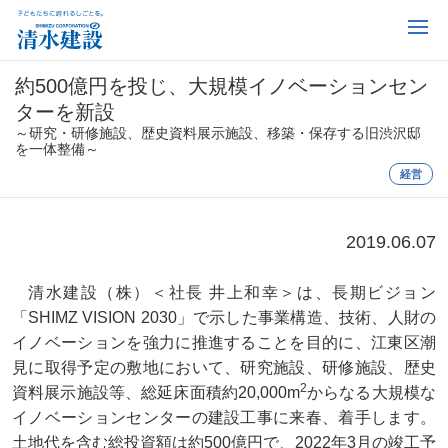
約500億円を投じ、大規模イノベーションセン
ターを新設
～研究・研修施設、歴史資料展示施設、移築・保存する旧渋沢邸
を一体整備～
経営
2019.06.07
清水建設（株）＜社長 井上和幸＞は、長期ビジョン
「SHIMZ VISION 2030」で示した事業構造、技術、人財の
イノベーションを強力に推進することを目的に、江東区潮
見に取得予定の敷地において、研究施設、研修施設、歴史
2
資料展示施設等、総延床面積約20,000m
からなる大規模な
イノベーションセンターの建設工事に来春、着手します。
土地代を含む総投資額は約500億円で、2022年3月の竣工予