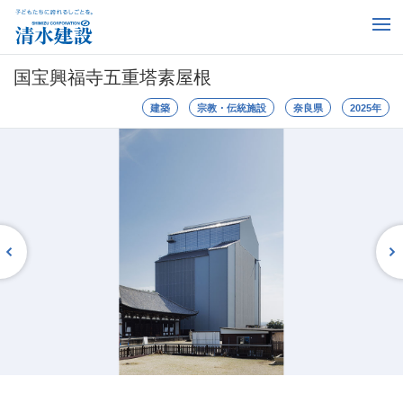
国宝興福寺五重塔素屋根
建築
宗教・伝統施設
奈良県
2025年