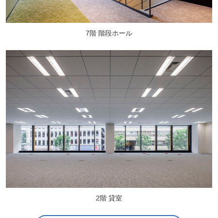
7階 階段ホール
2階 貸室