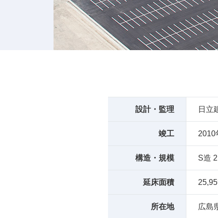
設計・監理
日立
竣工
201
構造・規模
S造 2
延床面積
25,9
所在地
広島