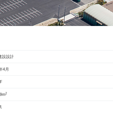
建設設計
0年4月
F
2
59m
県