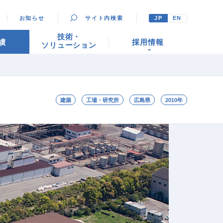
お知らせ
サイト内検索
JP
EN
技術・
績
採用情報
ソリューション
建築
工場・研究所
広島県
2010年