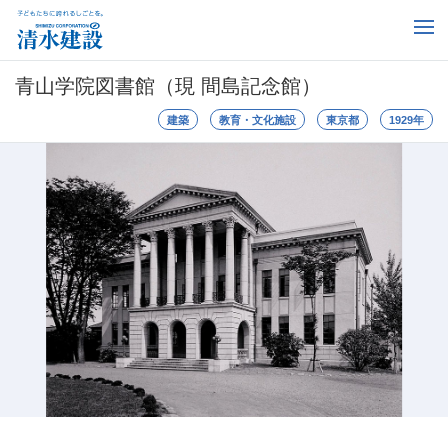
青山学院図書館（現 間島記念館）
建築
教育・文化施設
東京都
1929年