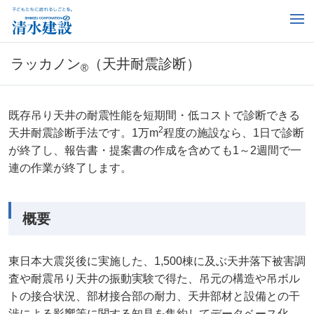
ラッカノン
（天井耐震診断）
®
既存吊り天井の耐震性能を短期間・低コストで診断できる
2
天井耐震診断手法です。1万m
程度の施設なら、1日で診断
が終了し、報告書・提案書の作成を含めても1～2週間で一
連の作業が終了します。
概要
東日本大震災後に実施した、1,500棟に及ぶ天井落下被害調
査や耐震吊り天井の振動実験で得た、吊元の構造や吊ボル
トの接合状況、部材接合部の耐力、天井部材と設備との干
渉による影響等に関する知見を集約してデータベース化。