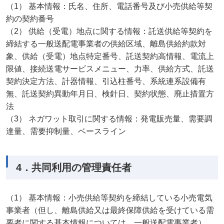
（1） 基本情報：氏名、住所、電話番号及び小売供給等契
約の契約番号
（2） 供給（受電）地点に関する情報：託送供給等契約を
締結する一般送配電事業者の供給区域、離島供給約款対
象、供給（受電）地点特定番号、託送契約高情報、電流上
限値、接続送電サービスメニュー、力率、供給方式、託送
契約決定方法、計器情報、引込柱番号、系統連系設備有
無、託送契約異動年月日、検針日、契約状態、廃止措置方
法
（3） ネガワット取引に関する情報：発電販売量、需要調
達量、需要抑制量、ベースライン
4．共同利用の管理責任者
（1） 基本情報：小売供給等契約を締結している小売電気
事業者（但し、離島供給又は最終保障供給を受けている需
要者に関する基本情報については、一般送配電事業者）