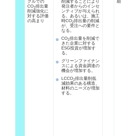
クルでの
削減することにより
期
CO
排出量
発注者からのインセ
2
削減強化に
ンティブが与えられ
対する評価
る。あるいは、施工
の高まり
時CO
排出量の削減
2
が、受注への要件と
なる。
CO
排出量を削減で
2
きた企業に対する
ESG投資が増加す
る。
グリーンファイナン
スによる資金調達の
機会が増加する。
LCCO
排出量削低
2
減効果のある構造、
材料のニーズが増加
する。