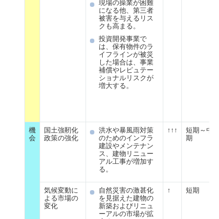
現場の操業が困難
になる他、第三者
被害を与えるリス
クも高まる。
投資開発事業で
は、保有物件のラ
イフラインが被災
した場合は、事業
補償やレピュテー
ショナルリスクが
増大する。
機
国土強靭化
洪水や暴風雨対策
↑↑↑
短期～中
会
政策の強化
のためのインフラ
期
建設やメンテナン
ス、建物リニュー
アル工事が増加す
る。
気候変動に
自然災害の激甚化
↑
短期
よる市場の
を見据えた建物の
変化
新築およびリニュ
ーアルの市場が拡