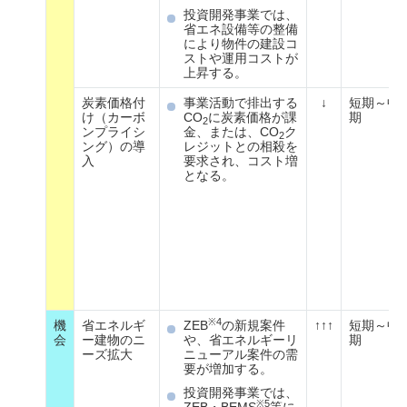
投資開発事業では、
省エネ設備等の整備
により物件の建設コ
ストや運用コストが
上昇する。
炭素価格付
事業活動で排出する
↓
短期～中
け（カーボ
CO
に炭素価格が課
期
2
ンプライシ
金、または、CO
ク
2
ング）の導
レジットとの相殺を
入
要求され、コスト増
となる。
※4
機
省エネルギ
ZEB
の新規案件
↑↑↑
短期～中
会
ー建物のニ
や、省エネルギーリ
期
ーズ拡大
ニューアル案件の需
要が増加する。
投資開発事業では、
※5