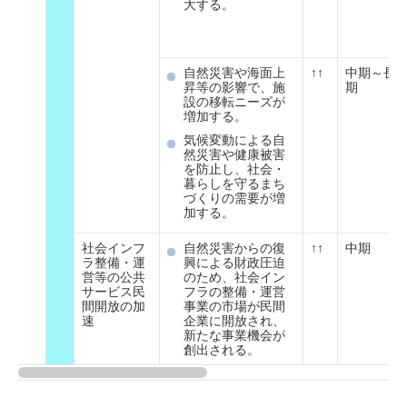
大する。
自然災害や海面上
↑↑
中期～長
昇等の影響で、施
期
設の移転ニーズが
増加する。
気候変動による自
然災害や健康被害
を防止し、社会・
暮らしを守るまち
づくりの需要が増
加する。
社会インフ
自然災害からの復
↑↑
中期
ラ整備・運
興による財政圧迫
営等の公共
のため、社会イン
サービス民
フラの整備・運営
間開放の加
事業の市場が民間
速
企業に開放され、
新たな事業機会が
創出される。