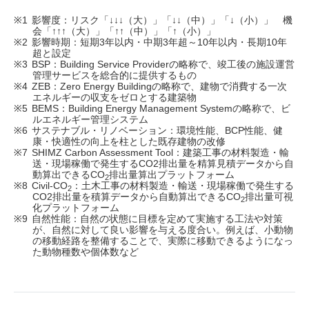
影響度：リスク「↓↓↓（大）」「↓↓（中）」「↓（小）」 機
会「↑↑↑（大）」「↑↑（中）」「↑（小）」
影響時期：短期3年以内・中期3年超～10年以内・長期10年
超と設定
BSP：Building Service Providerの略称で、竣工後の施設運営
管理サービスを総合的に提供するもの
ZEB：Zero Energy Buildingの略称で、建物で消費する一次
エネルギーの収支をゼロとする建築物
BEMS：Building Energy Management Systemの略称で、ビ
ルエネルギー管理システム
サステナブル・リノベーション：環境性能、BCP性能、健
康・快適性の向上を柱とした既存建物の改修
SHIMZ Carbon Assessment Tool：建築工事の材料製造・輸
送・現場稼働で発生するCO2排出量を精算見積データから自
動算出できるCO
排出量算出プラットフォーム
2
Civil-CO
：土木工事の材料製造・輸送・現場稼働で発生する
2
CO2排出量を積算データから自動算出できるCO
排出量可視
2
化プラットフォーム
自然性能：自然の状態に目標を定めて実施する工法や対策
が、自然に対して良い影響を与える度合い。例えば、小動物
の移動経路を整備することで、実際に移動できるようになっ
た動物種数や個体数など