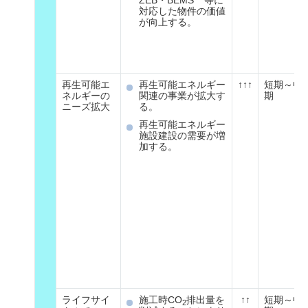
ZEB・BEMS
等に
対応した物件の価値
が向上する。
再生可能エ
再生可能エネルギー
↑↑↑
短期～中
ネルギーの
関連の事業が拡大す
期
ニーズ拡大
る。
再生可能エネルギー
施設建設の需要が増
加する。
ライフサイ
施工時CO
排出量を
↑↑
短期～中
2