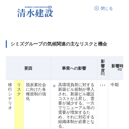
閉じる
シミズグループの気候関連の主なリスクと機会
影
響
影響時期
要因
事業への影響
※2
度
※1
移
リ
脱炭素社会
高環境負荷に対する
↓↓↓
中期
行
ス
に向けた各
新築ビル規制が導入
シ
ク
種規制の強
され、新築ビル建設
ナ
化
コストが上昇し、需
リ
要が減少する。一方
オ
でリニューアル等の
需要が増加するた
め、それに対応する
組織体制が必要とな
る。