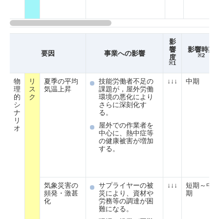
影
響
影響時期
要因
事業への影響
※2
度
※1
物
リ
夏季の平均
技能労働者不足の
↓↓↓
中期
理
ス
気温上昇
課題が，屋外労働
的
ク
環境の悪化により
シ
さらに深刻化す
ナ
る。
リ
屋外での作業者を
オ
中心に、熱中症等
の健康被害が増加
する。
気象災害の
サプライヤーの被
↓↓↓
短期～中
頻発・激甚
災により、資材や
期
化
労務等の調達が困
難になる。