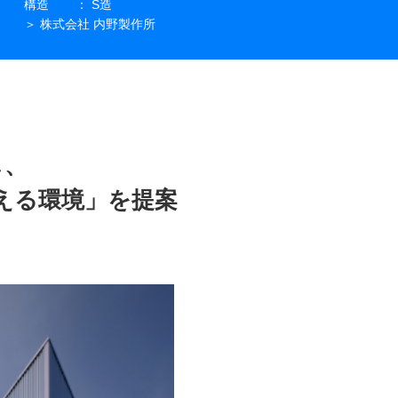
構造
： S造
＞ 株式会社 内野製作所
し、
える環境」を提案