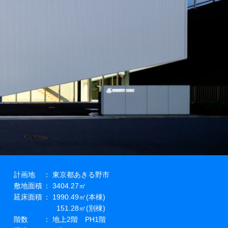
計画地
： 東京都あきる野市
敷地面積
： 3404.27㎡
延床面積
：
1990.49㎡(本棟)
151.28㎡(別棟)
階数
： 地上2階 PH1階