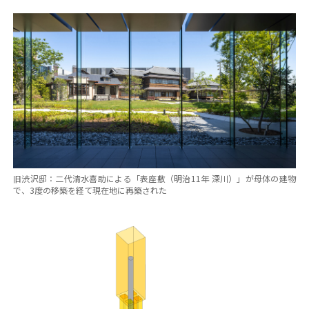
旧渋沢邸：二代清水喜助による「表座敷（明治11年 深川）」が母体の建物
で、3度の移築を経て現在地に再築された