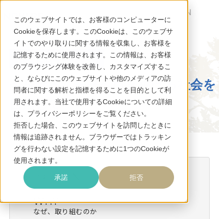
JP
EN
このウェブサイトでは、お客様のコンピューターに
Cookieを保存します。このCookieは、このウェブサ
イトでのやり取りに関する情報を収集し、お客様を
記憶するために使用されます。この情報は、お客様
のブラウジング体験を改善し、カスタマイズするこ
と、ならびにこのウェブサイトや他のメディアの訪
今を守る、
未来へ引き継げる社会を
問者に関する解析と指標を得ることを目的として利
目指して
用されます。当社で使用するCookieについての詳細
は、プライバシーポリシーをご覧ください。
拒否した場合、このウェブサイトを訪問したときに
情報は追跡されません。ブラウザーではトラッキン
グを行わない設定を記憶するために1つのCookieが
使用されます。
STORY LINE
承諾
拒否
WHY
なぜ、取り組むのか