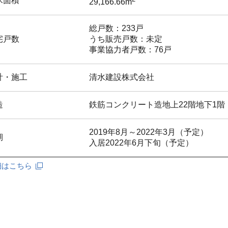
床面積
29,166.66m
総戸数：233戸
宅戸数
うち販売戸数：未定
事業協力者戸数：76戸
計・施工
清水建設株式会社
造
鉄筋コンクリート造地上22階地下1階
2019年8月～2022年3月（予定）
期
入居2022年6月下旬（予定）
細はこちら