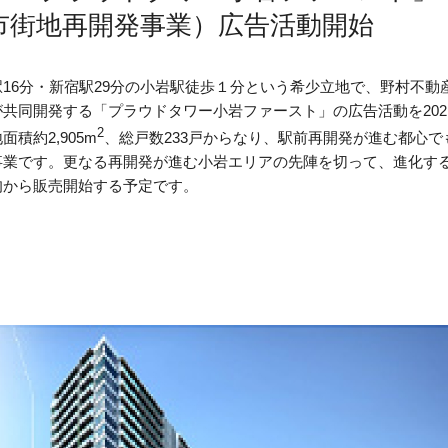
市街地再開発事業）広告活動開始
駅16分・新宿駅29分の小岩駅徒歩１分という希少立地で、野村不
が共同開発する「プラウドタワー小岩ファースト」の広告活動を202
2
面積約2,905m
、総戸数233戸からなり、駅前再開発が進む都心で
事業です。更なる再開発が進む小岩エリアの先陣を切って、進化する街
旬から販売開始する予定です。