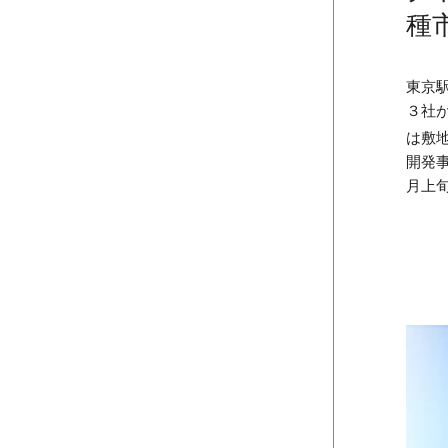
種
東京
３社
は敷地
開発
月上