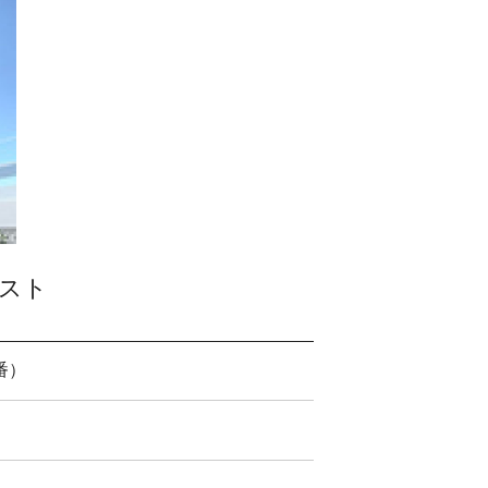
スト
番）