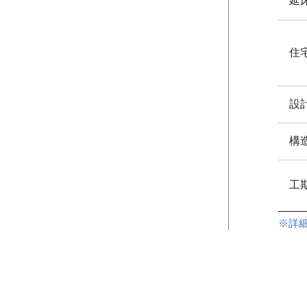
延
住
設
構
工
※詳