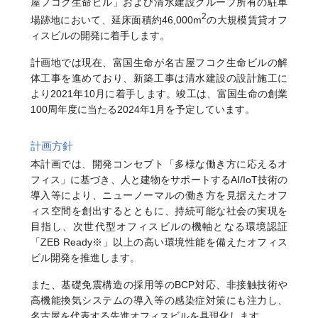
屋フコク生命ビル」および清水建設グループ所有の駐車
2
場跡地において、延床面積約46,000m
の大規模賃貸オフ
ィスビルの開発に着手します。
計画地では現在、富国生命が名古屋フコク生命ビルの解
体工事を進めており、新築工事は清水建設の設計施工に
より2021年10月に着手します。竣工は、富国生命の創業
100周年度に当たる2024年1月を予定しています。
計画方針
本計画では、開発コンセプト「多様な働き方に応えるオ
フィス」に基づき、人と建物をサポートするAI/IoT技術の
導入等により、ニューノーマルの働き方を見据えたオフ
ィス空間を創出するとともに、持続可能な社会の実現を
目指し、次世代型オフィスビルの機軸となる環境認証
「ZEB Ready※」以上の高い環境性能を備えたオフィス
ビル開発を推進します。
また、基礎免震構造の採用等のBCP対応、非接触技術や
高機能換気システムの導入等の感染症対策にも注力し、
名古屋を代表する先進オフィスビルを具現化します。