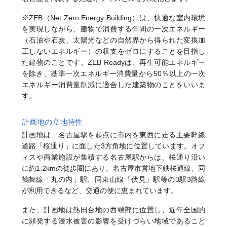
※ZEB（Net Zero Energy Building）は、快適な室内環境
を実現しながら、建物で消費する年間の一次エネルギー
（石油や石炭、太陽光などの自然界から得られた変換加
工しないエネルギー）の収支をゼロにすることを目指し
た建物のことです。ZEB Readyは、再生可能エネルギー
を除き、基準一次エネルギー消費量から50％以上の一次
エネルギー消費量削減に適合した建築物のことをいいま
す。
計画地の立地特性
計画地は、名古屋駅を起点に市内を東西に走る主要幹線
道路「桜通り」に面した3方角地に位置しています。オフ
ィスや商業施設が集積する名古屋駅からは、桜通り沿い
に約1.2kmの徒歩圏にあり、名古屋市営地下鉄桜通線、同
鶴舞線「丸の内」駅、同東山線「伏見」駅等の3駅3路線
が利用できるなど、交通の便に恵まれています。
また、計画地は熱田台地の西端部に位置し、近年全国的
に頻発する浸水被害の影響を受けづらい地域であること