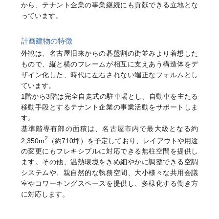
から、テナント企業の事業継続にも貢献できる立地とな
っています。
計画建物の特徴
外観は、名古屋旧来からの碁盤割の街並みより着想した
もので、縦と横のフレームが相互に支えあう構造体をデ
ザイン化した、時代に左右されない端正なフォルムとし
ています。
1階から3階は完全自走式の駐車場とし、自動車を主たる
移動手段とするテナント企業の事業活動をサポートしま
す。
基準階専有部の面積は、名古屋市内で最大級となる約
2
2,350m
（約710坪）を予定しており、レイアウトや用途
の変更にもフレキシブルに対応できる無柱空間を提供し
ます。その他、温熱環境をきめ細やかに調整できる空調
システムや、親自然的な執務空間、大小様々な共用会議
室やコワーキングスペースを提供し、多様化する働き方
に対応します。